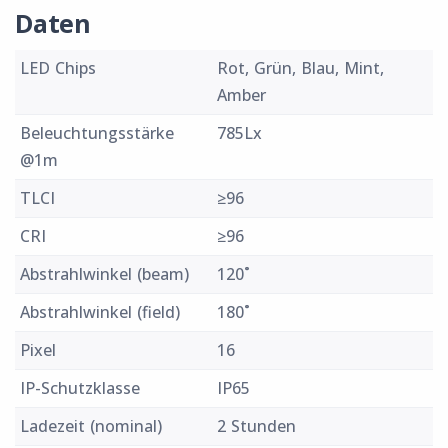
Daten
LED Chips
Rot, Grün, Blau, Mint,
Amber
Beleuchtungsstärke
785Lx
@1m
TLCI
≥96
CRI
≥96
Abstrahlwinkel (beam)
120˚
Abstrahlwinkel (field)
180˚
Pixel
16
IP-Schutzklasse
IP65
Ladezeit (nominal)
2 Stunden