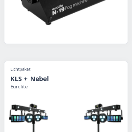
N-19 schwarz Bild
Lichtpaket
KLS + Nebel
Eu­ro­li­te