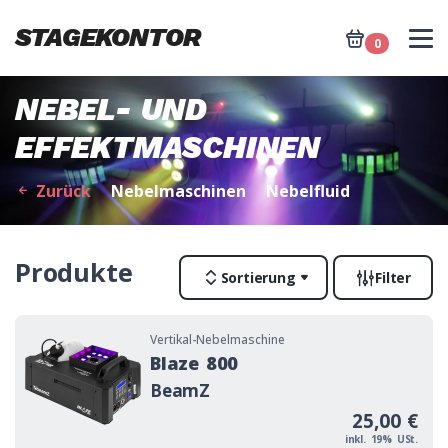
Warenk
STAGEKONTOR
0
Nav
NEBEL- UND
EFFEKTMASCHINEN
Zurück
Nebelmaschinen
Nebelfluid
Produkte
Sortierung
Filter
Blaze 800 Bild
Vertikal-Nebelmaschine
Blaze 800
BeamZ
25,00 €
inkl. 19% USt.