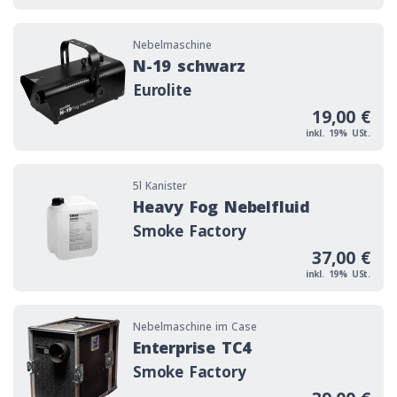
N-19 schwarz Bild
Nebelmaschine
N-19 schwarz
Eu­ro­li­te
19,00 €
inkl. 19% USt.
Heavy Fog Nebelfluid Bild
5l Kanister
Heavy Fog Nebelfluid
Smoke Factory
37,00 €
inkl. 19% USt.
Enterprise TC4 Bild
Nebelmaschine im Case
Enterprise TC4
Smoke Factory